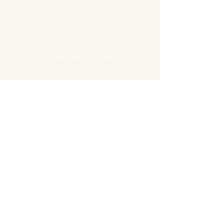
Derecho a suspender o cancelar una
cuenta o membresía
Indemnización
Limitación de responsabilidad
Derecho a cambiar y modificar los
Términos
Preferencia de la legislación y
resolución de conflictos
Información de contacto
Puedes consultar este
artículo de
Centro de Ayuda
para recibir más
información sobre cómo elaborar la
sección de Términos y Condiciones
Las explicaciones e información que se
brindan aquí son solo explicaciones,
información y ejemplos generales. No