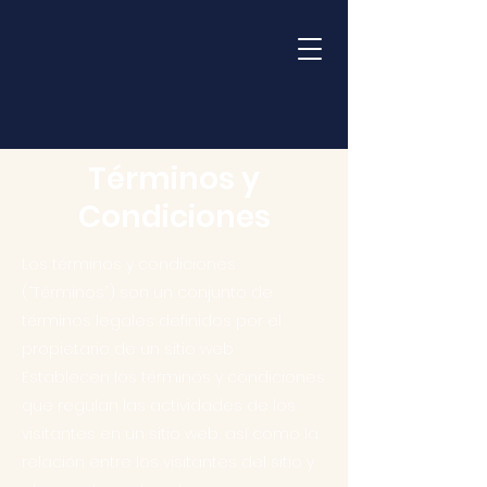
Términos y
Condiciones
Los términos y condiciones
(“Términos”) son un conjunto de
términos legales definidos por el
propietario de un sitio web.
Establecen los términos y condiciones
que regulan las actividades de los
visitantes en un sitio web, así como la
relación entre los visitantes del sitio y